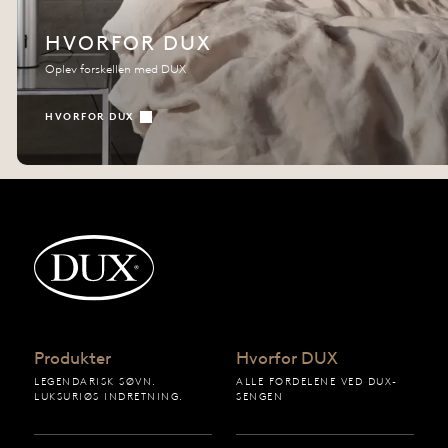
HVORFOR DUX
Oplev forskellen med DUX
HVORFOR DUX
Tilbage til startsiden
Produkter
Hvorfor DUX
LEGENDARISK SØVN.
ALLE FORDELENE VED DUX-
LUKSURIØS INDRETNING.
SENGEN