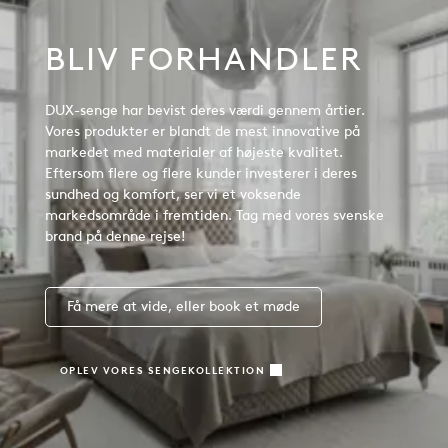
BLIV FORHANDLER
DUX-senge har bevist deres værdi gennem årtier.
Vores produkter er blandt de mest innovative på
markedet med materialer af højeste kvalitet.
Eftersom flere og flere kunder investerer i deres
sundhed og komfort, ser vi et voksende
markedsområde i fremtiden. Tag med vores svenske
brand på denne rejse!
Få mere at vide, eller book et møde
OPLEV VORES SENGEKOLLEKTION