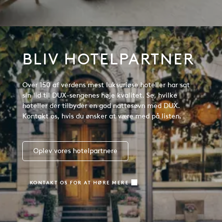
BLIV HOTELPARTNER
Over 150 af verdens mest luksuriøse hoteller har sat
sin lid til DUX-sengenes høje kvalitet. Se, hvilke
hoteller der tilbyder en god nattesøvn med DUX.
Kontakt os, hvis du ønsker at være med på listen.
Oplev vores hotelpartnere
KONTAKT OS FOR AT HØRE MERE