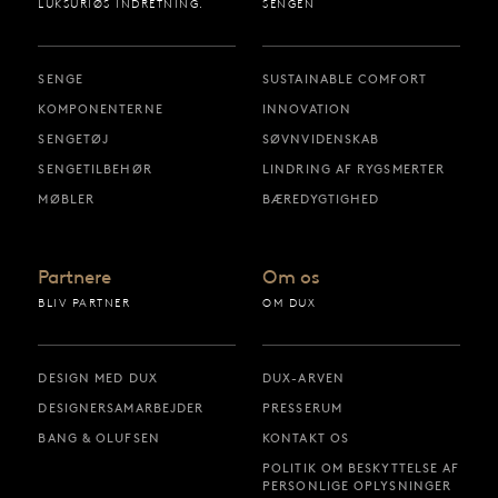
LUKSURIØS INDRETNING.
SENGEN
SENGE
SUSTAINABLE COMFORT
KOMPONENTERNE
INNOVATION
SENGETØJ
SØVNVIDENSKAB
SENGETILBEHØR
LINDRING AF RYGSMERTER
MØBLER
BÆREDYGTIGHED
Partnere
Om os
BLIV PARTNER
OM DUX
DESIGN MED DUX
DUX-ARVEN
DESIGNERSAMARBEJDER
PRESSERUM
BANG & OLUFSEN
KONTAKT OS
POLITIK OM BESKYTTELSE AF
PERSONLIGE OPLYSNINGER