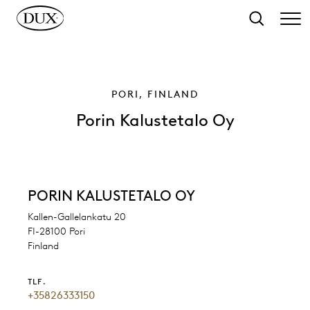
 hovedindhold
Søg
PORI, FINLAND
Porin Kalustetalo Oy
PORIN KALUSTETALO OY
Kallen-Gallelankatu 20
FI-28100 Pori
Finland
TLF.
+35826333150