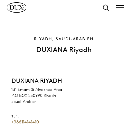
 hovedindhold
Søg
RIYADH, SAUDI-ARABIEN
DUXIANA Riyadh
DUXIANA RIYADH
131 Emam St Alnakheel Area
P.O BOX 230990 Riyadh
Saudi-Arabien
TLF.
+966114141410