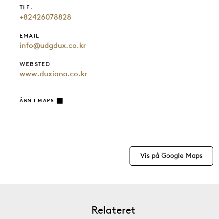
TLF.
+82426078828
EMAIL
info@udgdux.co.kr
WEBSTED
www.duxiana.co.kr
ÅBN I MAPS
Vis på Google Maps
Relateret