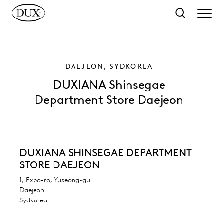
 hovedindhold
Søg
DAEJEON, SYDKOREA
DUXIANA Shinsegae
Department Store Daejeon
DUXIANA SHINSEGAE DEPARTMENT
STORE DAEJEON
1, Expo-ro, Yuseong-gu
Daejeon
Sydkorea