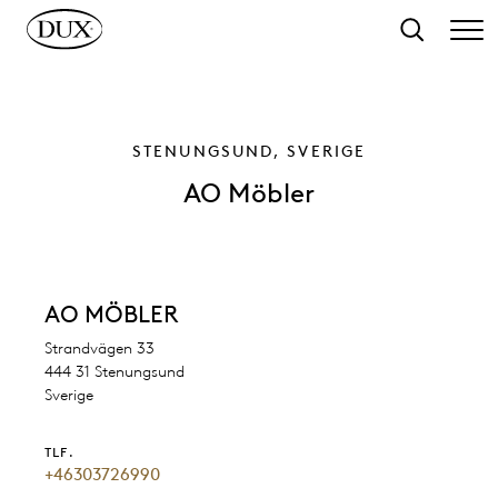
 hovedindhold
Søg
STENUNGSUND, SVERIGE
AO Möbler
AO MÖBLER
Strandvägen 33
444 31 Stenungsund
Sverige
TLF.
+46303726990