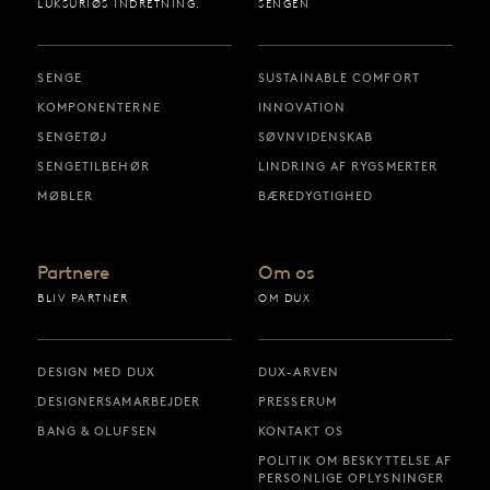
LUKSURIØS INDRETNING.
SENGEN
SENGE
SUSTAINABLE COMFORT
KOMPONENTERNE
INNOVATION
SENGETØJ
SØVNVIDENSKAB
SENGETILBEHØR
LINDRING AF RYGSMERTER
MØBLER
BÆREDYGTIGHED
Partnere
Om os
BLIV PARTNER
OM DUX
DESIGN MED DUX
DUX-ARVEN
DESIGNERSAMARBEJDER
PRESSERUM
BANG & OLUFSEN
KONTAKT OS
POLITIK OM BESKYTTELSE AF
PERSONLIGE OPLYSNINGER