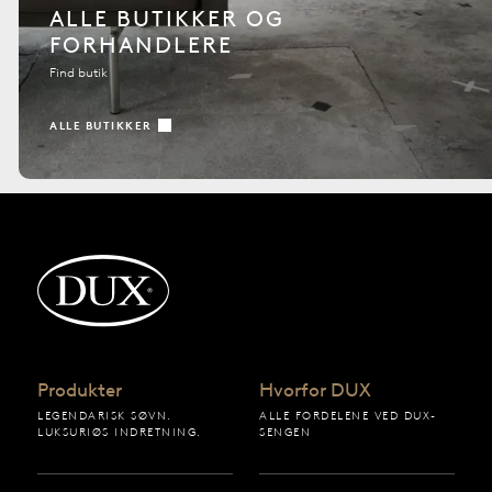
ALLE BUTIKKER OG
FORHANDLERE
Find butik
ALLE BUTIKKER
Tilbage til startsiden
Produkter
Hvorfor DUX
LEGENDARISK SØVN.
ALLE FORDELENE VED DUX-
LUKSURIØS INDRETNING.
SENGEN