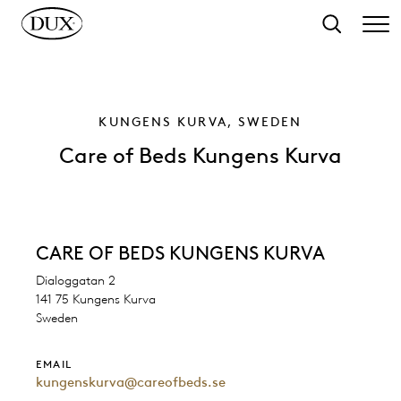
 hovedindhold
Søg
KUNGENS KURVA, SWEDEN
Care of Beds Kungens Kurva
CARE OF BEDS KUNGENS KURVA
Dialoggatan 2
141 75 Kungens Kurva
Sweden
EMAIL
kungenskurva@careofbeds.se