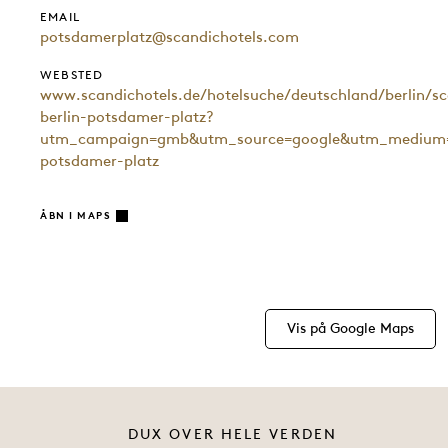
EMAIL
potsdamerplatz@scandichotels.com
WEBSTED
www.scandichotels.de/hotelsuche/deutschland/berlin/sc
berlin-potsdamer-platz?
utm_campaign=gmb&utm_source=google&utm_medium=o
potsdamer-platz
ÅBN I MAPS
Vis på Google Maps
DUX OVER HELE VERDEN