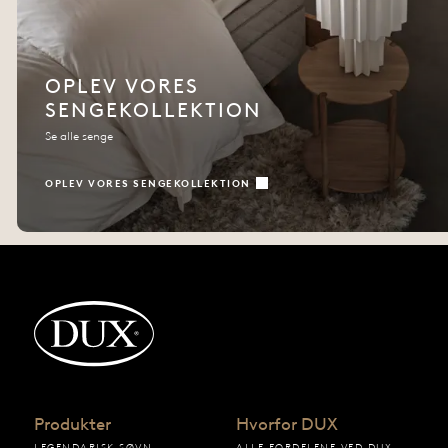
OPLEV VORES
SENGEKOLLEKTION
Se alle senge
OPLEV VORES SENGEKOLLEKTION
Tilbage til startsiden
Produkter
Hvorfor DUX
LEGENDARISK SØVN.
ALLE FORDELENE VED DUX-