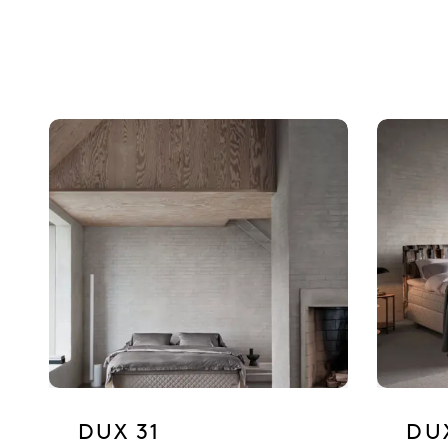
DUX 31
DU