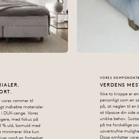
VORES KOMPONENTB
IALER.
VERDENS MES
ORT.
Ikke to kroppe er en
personligt som en sen
 vores rammer til
på, at nøglen til en
ligt indkøbte materialer
at tilpasse din side 
en i DUX-senge. Vores
unikke behov. Susta
ngere, med fokus på
på tre forskellige s
100 % uld, bomuld med
uovertrufne mulighed
et minimerer ikke kun
Disse omfatter vore
iver også en forbedret