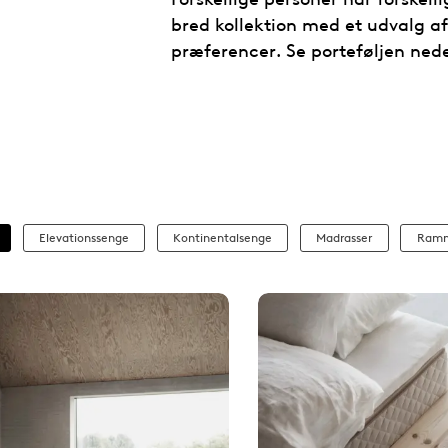
bred kollektion med et udvalg af
præferencer. Se porteføljen ned
Elevationssenge
Kontinentalsenge
Madrasser
Ramm