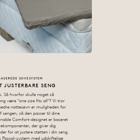
ASEREDE SOVESYSTEM
T JUSTERBARE SENG
s. Så hvorfor skulle noget så
g være "one size fits all"? Vi tror
 bedre nattesøvn er muligheden for
af sengen, så den passer til dine
inable Comfort-designet er baseret
ovekomponenter, der giver dig
er for at justere støtten i din seng.
s Pascal-system med udskiftelige