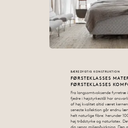
BÆREDYGTIG KONSTRUKTION
FØRSTEKLASSES MATER
FØRSTEKLASSES KOMF
Fra langsomtvoksende fyrretræ i
fjedre i højstyrkestål har ansvar
af høj kvalitet altid været kern
seneste kollektion går endnu læ
helt naturlige fibre: herunder 
høj trådstyrke og naturlatex. D
din sengs miljøpåvirkning. Den g