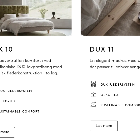
X 10
DUX 11
uovertruffen komfort med
En elegant madras med u
ikoniske DUX-lavprofilseng med
der passer til enhver se
sk fjederkonstruktion i to lag.
DUX-FJEDERSYSTEM
DUX-FJEDERSYSTEM
OEKO-TEX
OEKO-TEX
SUSTAINABLE COMFO
SUSTAINABLE COMFORT
Læs mere
 mere