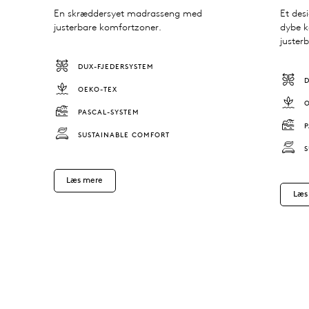
En skræddersyet madrasseng med
Et de
justerbare komfortzoner.
dybe k
juster
DUX-FJEDERSYSTEM
OEKO-TEX
PASCAL-SYSTEM
SUSTAINABLE COMFORT
Læs mere
Læs