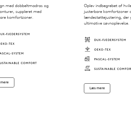
sign med dobbeltmadras og
Oplev indbegrebet af hvi
onturer, suppleret med
justerbare komfortzoner 
bare komfortzoner.
lændestøttejustering, der 
ultimative søvnoplevelse.
DUX-FJEDERSYSTEM
DUX-FJEDERSYSTEM
OEKO-TEX
OEKO-TEX
PASCAL-SYSTEM
PASCAL-SYSTEM
SUSTAINABLE COMFORT
SUSTAINABLE COMFO
 mere
Læs mere