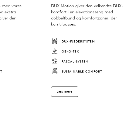
le med vores
DUX Motion giver den velkendte DUX-
og ekstra
komfort i en elevationsseng med
giver den
dobbeltbund og komfortzoner, der
kan tilpasses.
DUX-FJEDERSYSTEM
OEKO-TEX
PASCAL-SYSTEM
RT
SUSTAINABLE COMFORT
Læs mere