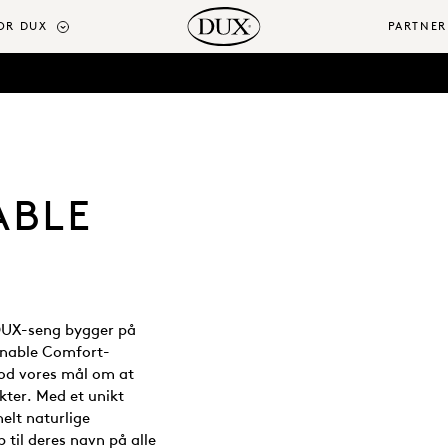
OR DUX
PARTNER
ABLE
 DUX-seng bygger på
ainable Comfort-
mod vores mål om at
kter. Med et unikt
elt naturlige
p til deres navn på alle