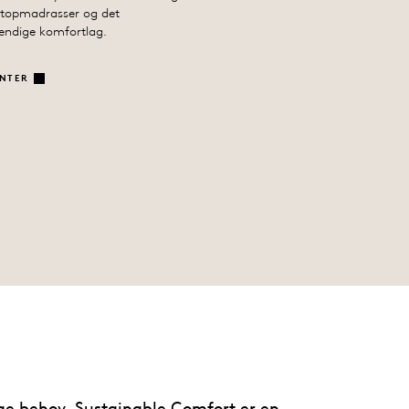
-topmadrasser og det
endige komfortlag.
ENTER
lige behov. Sustainable Comfort er en