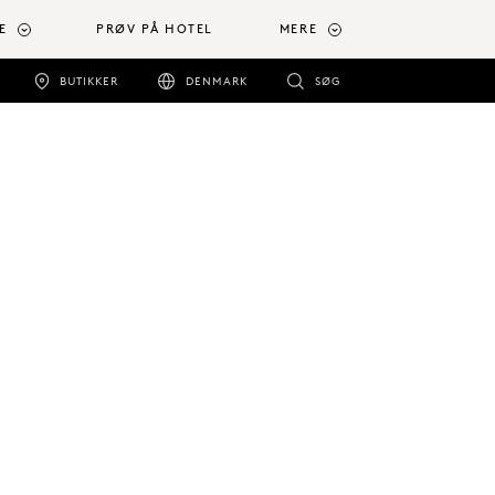
E
PRØV PÅ HOTEL
MERE
BUTIKKER
DENMARK
SØG