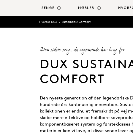
 hovedindhold
SENGE
MØBLER
HVORF
Hvorfor DUX
Sustainable Comfort
Den sidste seng, du nogensinde har brug for
DUX SUSTAIN
COMFORT
Den nyeste generation af den legendariske
hundrede års kontinuerlig innovation. Sust
kollektionen er endnu et fremskridt på vej 
skabe mere effektive og holdbare soveprodu
komponentbaseret system og førsteklasses h
materialer kan vi love, at disse senge lever o