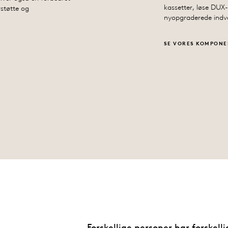
kassetter, løse DUX
støtte og
nyopgraderede indv
SE VORES KOMPON
Forskellige personer har forskel