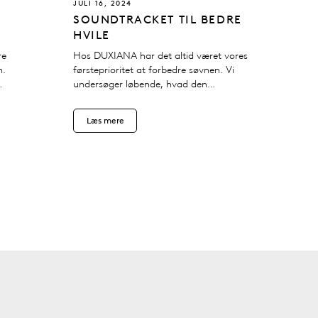
JULI 16, 2024
SOUNDTRACKET TIL BEDRE
HVILE
re
Hos DUXIANA har det altid været vores
n.
førsteprioritet at forbedre søvnen. Vi
undersøger løbende, hvad den
menneskelige krop har brug for til en god
søvn, og derfor har vi for nylig sat fokus
Læs mere
på,…