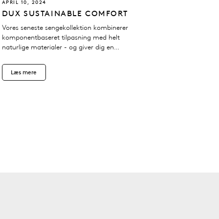
APRIL 10, 2024
DUX SUSTAINABLE COMFORT
Vores seneste sengekollektion kombinerer
komponentbaseret tilpasning med helt
naturlige materialer - og giver dig en
personlig søvnoplevelse, der er god for
din egen trivsel og planetens sundhed.
Læs mere