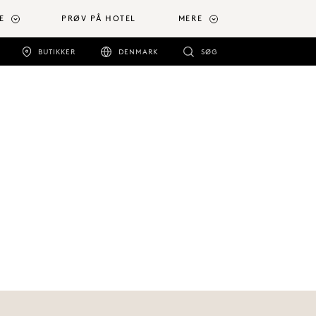
E
PRØV PÅ HOTEL
MERE
BUTIKKER
DENMARK
SØG