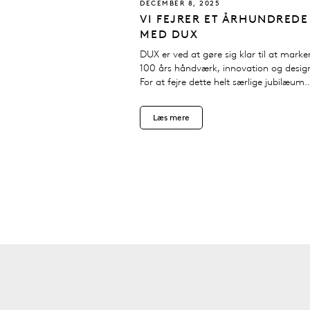
DECEMBER 8, 2025
VI FEJRER ET ÅRHUNDREDE
MED DUX
DUX er ved at gøre sig klar til at marke
100 års håndværk, innovation og desig
For at fejre dette helt særlige jubilæum
planlægger vi et helt år…
Læs mere