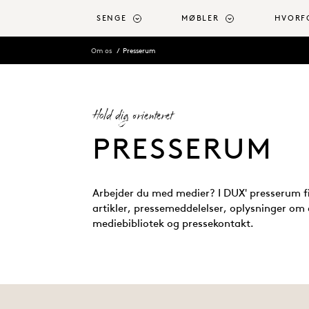
 hovedindhold
SENGE
MØBLER
HVORF
Om os
Presserum
Hold dig orienteret
PRESSERUM
Arbejder du med medier? I DUX' presserum f
artikler, pressemeddelelser, oplysninger om 
mediebibliotek og pressekontakt.